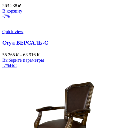
563 238
₽
В корзину
-7%
Quick view
Стул ВЕРСАЛЬ-С
55 265
₽
–
63 916
₽
Выберите параметры
-7%
Hot