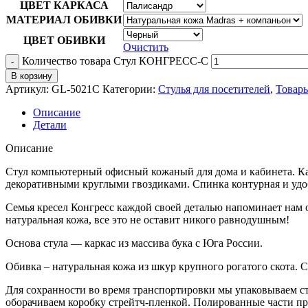
ЦВЕТ КАРКАСА
МАТЕРИАЛ ОБИВКИ
ЦВЕТ ОБИВКИ
Очистить
Количество товара Стул КОНГРЕСС-С
В корзину
Артикул:
GL-5021С
Категории:
Стулья для посетителей
,
Товар
Описание
Детали
Описание
Стул компьютерный офисный кожаный для дома и кабинета. Кар
декоративными круглыми гвоздиками. Спинка контурная и удо
Семья кресел Конгресс каждой своей деталью напоминает нам 
натуральная кожа, все это не оставит никого равнодушным!
Основа стула — каркас из массива бука с Юга России.
Обивка – натуральная кожа из шкур крупного рогатого скота. 
Для сохранности во время транспортировки мы упаковываем с
оборачиваем коробку стрейтч-пленкой. Полированные части п