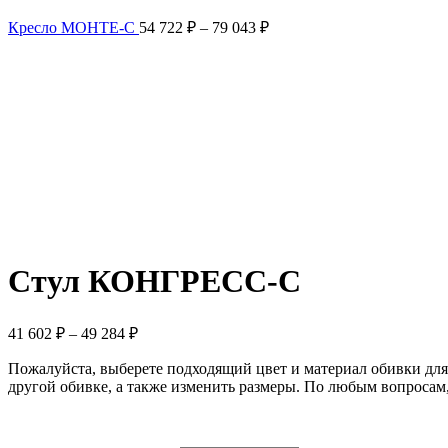
Кресло МОНТЕ-С
54 722
₽
–
79 043
₽
Click to enlarge
Стул КОНГРЕСС-С
41 602
₽
–
49 284
₽
Пожалуйста, выберете подходящий цвет и материал обивки для
другой обивке, а также изменить размеры. По любым вопросам,