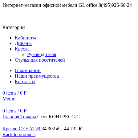
Интернет-магазин офисной мебели GL office
8(495)926-66-24
Категории
Кабинеты
Диваны
Кресла
Руководителя
Стулья для посетителей
О компании
Наши преимущества
Контакты
0
items
/
0
₽
Меню
0
items
/
0
₽
Главная
Товары
Стул КОНГРЕСС-С
Кресло СЕНАТ-В
34 902
₽
–
44 732
₽
Back to products